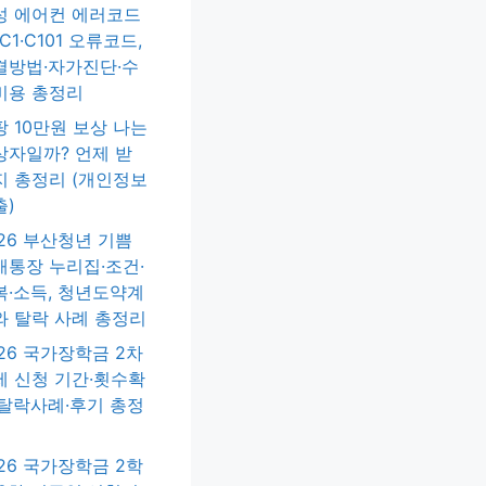
성 에어컨 에러코드
·C1·C101 오류코드,
결방법·자가진단·수
비용 총정리
팡 10만원 보상 나는
상자일까? 언제 받
지 총정리 (개인정보
출)
026 부산청년 기쁨
배통장 누리집·조건·
복·소득, 청년도약계
와 탈락 사례 총정리
26 국가장학금 2차
제 신청 기간·횟수확
·탈락사례·후기 총정
26 국가장학금 2학