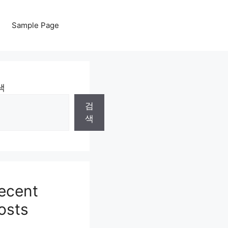
Sample Page
색
검
색
ecent
osts