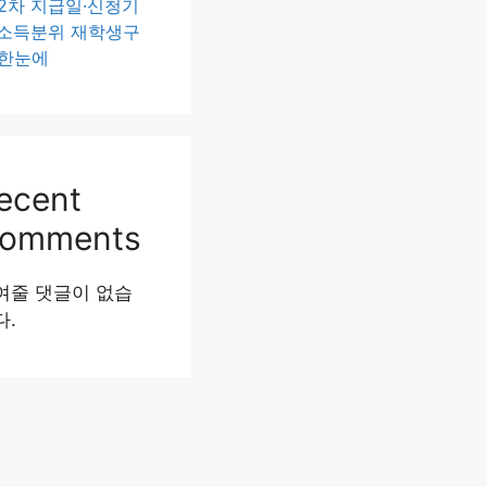
 2차 지급일·신청기
·소득분위 재학생구
 한눈에
ecent
omments
여줄 댓글이 없습
다.