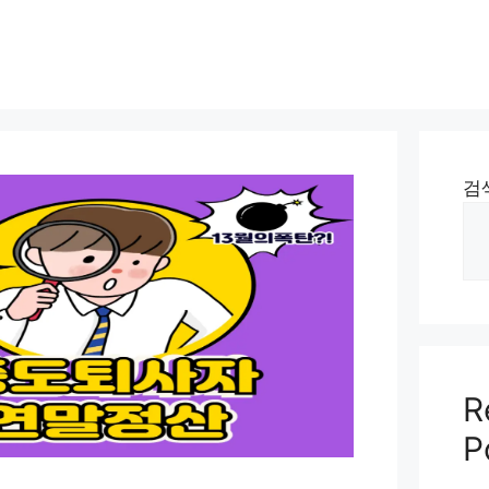
검
R
P