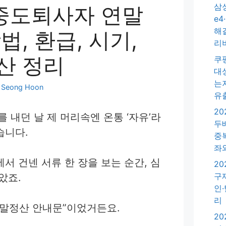
삼
 중도퇴사자 연말
e4
해
법, 환급, 시기,
리
산 정리
쿠
대
는
:
Seong Hoon
유
2
표를 내던 날 제 머리속엔 온통 ‘자유’라
두
습니다.
중
좌
서 건넨 서류 한 장을 보는 순간, 심
20
구
았죠.
인
리
말정산 안내문”이었거든요.
20