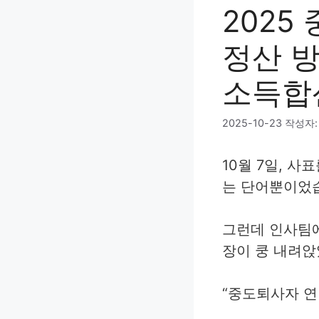
2025
정산 방
소득합
2025-10-23
작성자
10월 7일, 사
는 단어뿐이었
그런데 인사팀에
장이 쿵 내려앉
“중도퇴사자 연