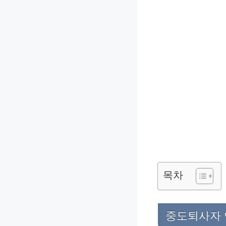
목차
중도퇴사자 